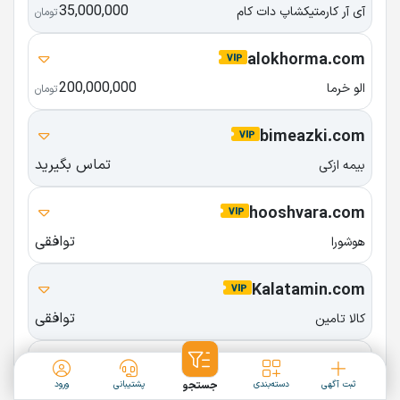
35,000,000
آی آر کارمتیکشاپ دات کام
تومان
alokhorma.com
200,000,000
الو خرما
تومان
bimeazki.com
تماس بگیرید
بیمه ازکی
hooshvara.com
توافقی
هوشورا
Kalatamin.com
توافقی
کالا تامین
Atigheh.com
ثبت آگهی
دسته‌بندی
جستجو
پشتیبانی
ورود
500,000,000
عتیقه دات کام
تومان