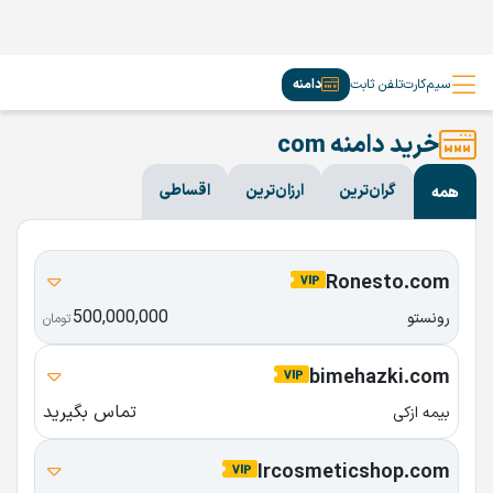
سیم‌کارت
تلفن ثابت
دامنه
خرید دامنه com
گران‌ترین
ارزان‌ترین
اقساطی
همه
Ronesto.com
500,000,000
رونستو
تومان
bimehazki.com
تماس بگیرید
بیمه ازکی
Ircosmeticshop.com