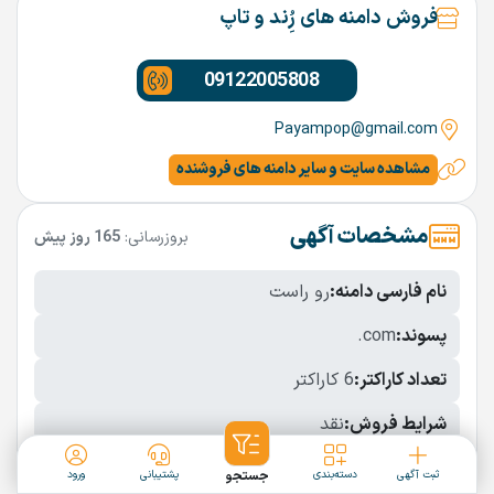
فروش دامنه های رُِند و تاپ
09122005808
Payampop@gmail.com
مشاهده سایت و سایر دامنه های فروشنده
مشخصات آگهی
بروزرسانی:
165 روز پیش
نام فارسی دامنه:
رو راست
پسوند:
.com
تعداد کاراکتر:
6 کاراکتر
شرایط فروش:
نقد
نمایش بیشتر
ثبت آگهی
دسته‌بندی
جستجو
پشتیبانی
ورود