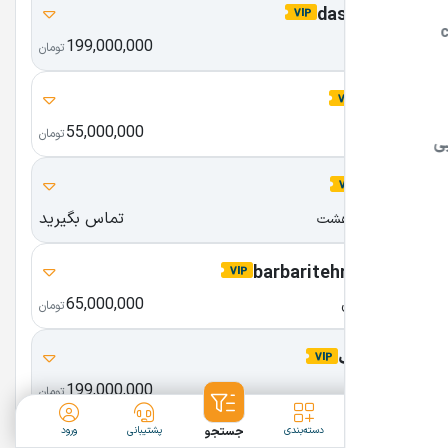
dastepor.ir
199,000,000
دستِ پُر
تومان
on0.ir
55,000,000
آن زیرو
تومان
208.ir
تماس بگیرید
دویست و هشت
barbaritehran.com
65,000,000
باربری تهران
تومان
قاب.com
199,000,000
قاب
تومان
ثبت آگهی
دسته‌بندی
جستجو
پشتیبانی
ورود
irancell.info