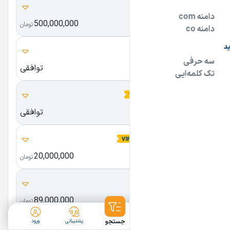
themeyab.com
500,000,000
تم یاب
تومان
861.ir
توافقی
سه رقمی
KarajHome.com
توافقی
کرج هوم
mizbancamp.com
20,000,000
میزبان کمپ
تومان
lifty.ir
89,000,000
لیفتی آسانسور
تومان
ثبت آگهی
دسته‌بندی
جستجو
پشتیبانی
ورود
BanooNext.ir