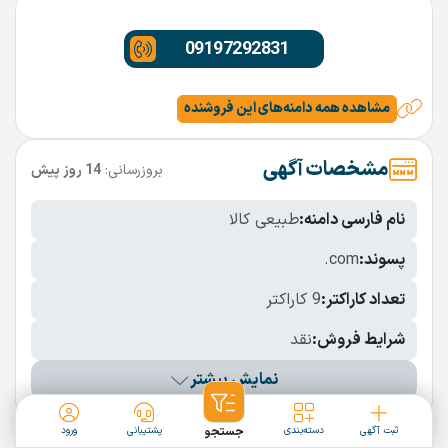
09197292831
مشاهده همه دامنه‌های این فروشنده
مشخصات آگهی
بروزرسانی:
14 روز پیش
نام فارسی دامنه:
طبیعی کالا
پسوند:
.com
تعداد کاراکتر:
9 کاراکتر
شرایط فروش:
نقد
نمایش بیشتر
دامنه‌های مشابه
ثبت آگهی
دسته‌بندی
جستجو
پشتیبانی
ورود