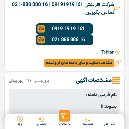
شرکت آفرینش 09191919161 | 16 888 888-021
تماس بگیرین
0919 19 19 161
021 888 888 16
Tehran
مشاهده سایت و سایر دامنه های فروشنده
مشخصات آگهی
بروزرسانی:
117 روز پیش
نام فارسی دامنه:
پسوند:
.ir
تعداد کاراکتر:
10 کاراکتر
ثبت آگهی
دسته‌بندی
جستجو
پشتیبانی
ورود