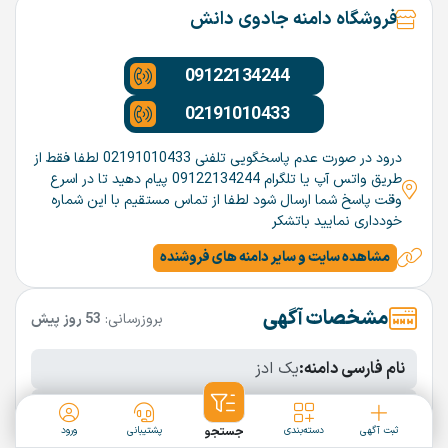
فروشگاه دامنه جادوی دانش
09122134244
02191010433
درود در صورت عدم پاسخگویی تلفنی 02191010433 لطفا فقط از
طریق واتس آپ یا تلگرام 09122134244 پیام دهید تا در اسرع
وقت پاسخ شما ارسال شود لطفا از تماس مستقیم با این شماره
خودداری نمایید باتشکر
مشاهده سایت و سایر دامنه های فروشنده
مشخصات آگهی
بروزرسانی:
53 روز پیش
نام فارسی دامنه:
یک ادز
پسوند:
.ir
ثبت آگهی
دسته‌بندی
جستجو
پشتیبانی
ورود