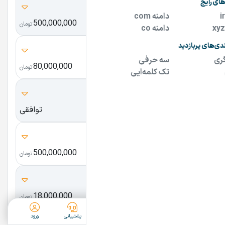
oko.ir
500,000,000
اوکو
تومان
xs5.ir
80,000,000
ایکس اس فایو
تومان
ir724.com
توافقی
cafbazar.ir
500,000,000
کف بازار
تومان
kalanew.com
18,000,000
کالا نیو
تومان
ثبت آگهی
دسته‌بندی
جستجو
پشتیبانی
ورود
p30w.com