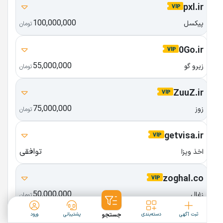
pxl.ir
100,000,000
پیکسل
تومان
0Go.ir
55,000,000
زیرو گو
تومان
ZuuZ.ir
75,000,000
زوز
تومان
getvisa.ir
توافقی
اخذ ویزا
zoghal.co
50,000,000
زغال
تومان
ثبت آگهی
دسته‌بندی
جستجو
پشتیبانی
ورود
Fee.ir