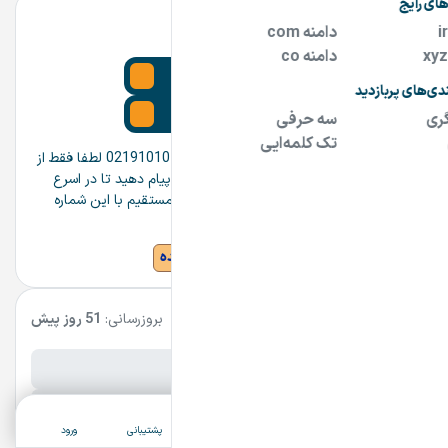
فروشگاه دامنه جادوی دانش
09122134244
02191010433
درود در صورت عدم پاسخگویی تلفنی 02191010433 لطفا فقط از
طریق واتس آپ یا تلگرام 09122134244 پیام دهید تا در اسرع
وقت پاسخ شما ارسال شود لطفا از تماس مستقیم با این شماره
خودداری نمایید باتشکر
مشاهده سایت و سایر دامنه های فروشنده
مشخصات آگهی
بروزرسانی:
51 روز پیش
نام فارسی دامنه:
یک کامپیوتر
پسوند:
.ir
ثبت آگهی
دسته‌بندی
جستجو
پشتیبانی
ورود