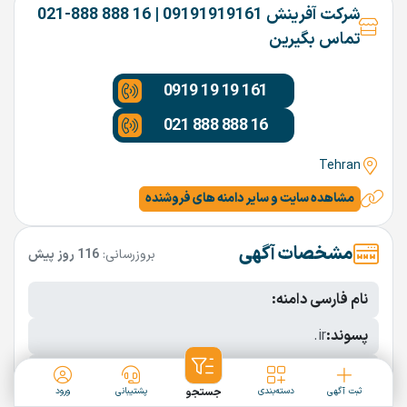
شرکت آفرینش 09191919161 | 16 888 888-021
تماس بگیرین
0919 19 19 161
021 888 888 16
Tehran
مشاهده سایت و سایر دامنه های فروشنده
مشخصات آگهی
بروزرسانی:
116 روز پیش
نام فارسی دامنه:
پسوند:
.ir
تعداد کاراکتر:
8 کاراکتر
ثبت آگهی
دسته‌بندی
جستجو
پشتیبانی
ورود