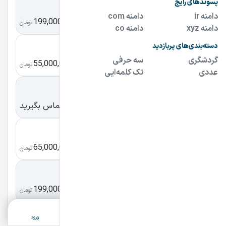
dastepor.ir
199,000,000
دستِ پُر
تومان
on0.ir
55,000,000
آن زیرو
تومان
208.ir
تماس بگیرید
دویست و هشت
barbaritehran.com
65,000,000
باربری تهران
تومان
قاب.com
199,000,000
قاب
تومان
ثبت آگهی
دسته‌بندی
جستجو
پشتیبانی
ورود
irancell.info