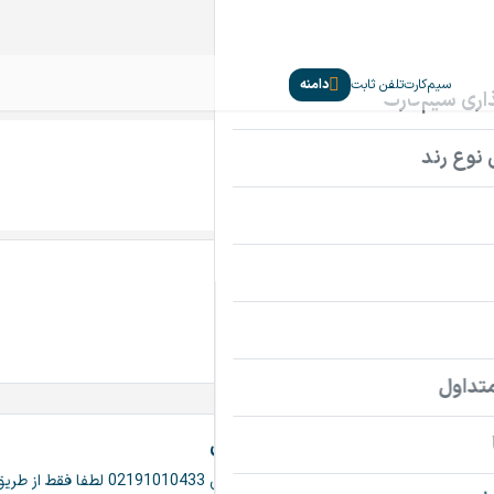
سیم‌کارت
تلفن ثابت
دامنه
1Laptop.ir
76,500,000
قیمت
تومان
پرداخت امن دامنه
اطلاعات تماس فروشنده
فروشگاه دامنه جادوی دانش
درود در صورت عدم پاسخگویی تلفنی 02191010433 لطفا فقط از طریق واتس آپ یا تلگرام 09122134244 پیام دهید تا در اسرع وقت پاسخ شما ارسال شود لطفا از تماس مستقیم با این شماره خودداری نمایید باتشکر