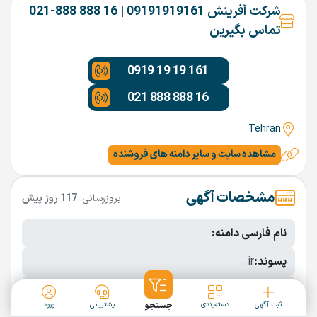
شرکت آفرینش 09191919161 | 16 888 888-021
تماس بگیرین
0919 19 19 161
021 888 888 16
Tehran
مشاهده سایت و سایر دامنه های فروشنده
مشخصات آگهی
بروزرسانی:
117 روز پیش
نام فارسی دامنه:
پسوند:
.ir
تعداد کاراکتر:
6 کاراکتر
ثبت آگهی
دسته‌بندی
جستجو
پشتیبانی
ورود