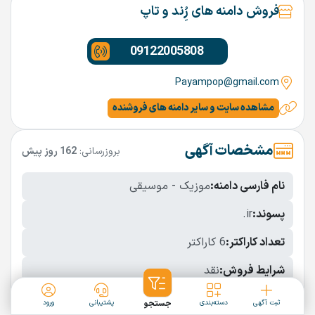
فروش دامنه های رُِند و تاپ
09122005808
Payampop@gmail.com
مشاهده سایت و سایر دامنه های فروشنده
مشخصات آگهی
بروزرسانی:
162 روز پیش
نام فارسی دامنه:
موزیک - موسیقی
پسوند:
.ir
تعداد کاراکتر:
6 کاراکتر
شرایط فروش:
نقد
نمایش بیشتر
ثبت آگهی
دسته‌بندی
جستجو
پشتیبانی
ورود