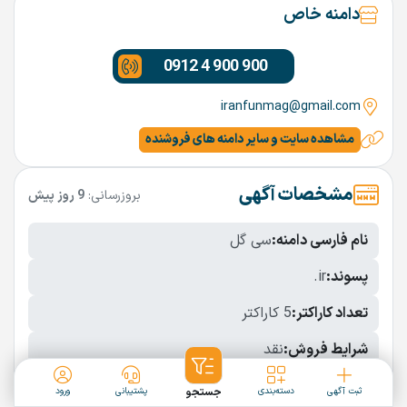
دامنه خاص
0912 4 900 900
iranfunmag@gmail.com
مشاهده سایت و سایر دامنه های فروشنده
مشخصات آگهی
بروزرسانی:
9 روز پیش
نام فارسی دامنه:
سی گل
پسوند:
.ir
تعداد کاراکتر:
5 کاراکتر
شرایط فروش:
نقد
نمایش بیشتر
ثبت آگهی
دسته‌بندی
جستجو
پشتیبانی
ورود