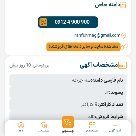
دامنه خاص
0912 4 900 900
iranfunmag@gmail.com
مشاهده سایت و سایر دامنه های فروشنده
مشخصات آگهی
بروزرسانی:
10 روز پیش
نام فارسی دامنه:
سه چرخه
پسوند:
.ir
تعداد کاراکتر:
9 کاراکتر
شرایط فروش:
نقد
نمایش بیشتر
ثبت آگهی
دسته‌بندی
جستجو
پشتیبانی
ورود