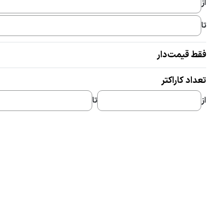
از
تا
فقط قیمت‌دار
تعداد کاراکتر
از
تا