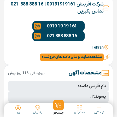
شرکت آفرینش 09191919161 | 16 888 888-021
تماس بگیرین
0919 19 19 161
021 888 888 16
Tehran
مشاهده سایت و سایر دامنه های فروشنده
مشخصات آگهی
بروزرسانی:
116 روز پیش
نام فارسی دامنه:
پسوند:
.ir
تعداد کاراکتر:
4 کاراکتر
ثبت آگهی
دسته‌بندی
جستجو
پشتیبانی
ورود