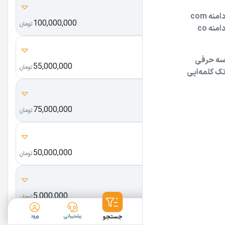
pxl.ir
100,000,000
پیکسل
تومان
0Go.ir
55,000,000
زیرو گو
تومان
ZuuZ.ir
75,000,000
زوز
تومان
zoghal.co
50,000,000
زغال
تومان
no-face.ir
5,000,000
نوفیس
تومان
ثبت آگهی
دسته‌بندی
جستجو
پشتیبانی
ورود
x-ai.ir