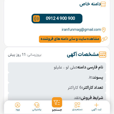
دامنه خاص
0912 4 900 900
iranfunmag@gmail.com
مشاهده سایت و سایر دامنه های فروشنده
مشخصات آگهی
بروزرسانی:
11 روز پیش
نام فارسی دامنه:
علی لو ، علیلو
پسوند:
.ir
تعداد کاراکتر:
6 کاراکتر
شرایط فروش:
نقد
نمایش بیشتر
ثبت آگهی
دسته‌بندی
جستجو
پشتیبانی
ورود