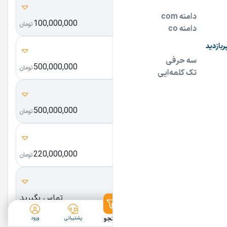
A7z.ir
100,000,000
ای سون زد
تومان
tekido.ir
500,000,000
تکیدو
تومان
didarhub.com
500,000,000
تومان
anarche.ir
220,000,000
انارچه
تومان
Takhfifane.com
تماس بگیرید
تخفیفانه
ثبت آگهی
دسته‌بندی
جستجو
پشتیبانی
ورود
ماگ.com