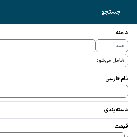
جستجو
سیم‌کارت
تلفن ثابت
دامنه
دامنه
نام فارسی
دامنه‌ها
ir
com
سایر پسوندها
همه
دسته‌بندی
همه
گران‌ترین
ارزان‌ترین
اقساطی
قیمت