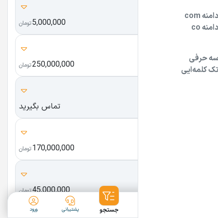
no-face.ir
5,000,000
نوفیس
تومان
x-ai.ir
250,000,000
ایکس هوش مصنوعی
تومان
Simcard.ir
تماس بگیرید
سیمکارت دات آی آر
ZUUD.IR
170,000,000
زود
تومان
Nury.ir
45,000,000
نوری
تومان
ثبت آگهی
دسته‌بندی
جستجو
پشتیبانی
ورود
Ronesto.com