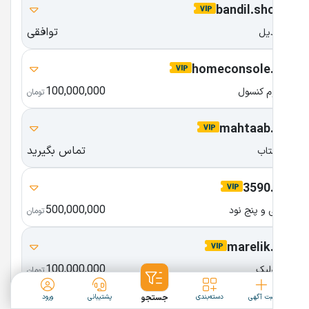
bandil.shop
توافقی
بندیل
homeconsole.ir
100,000,000
هوم کنسول
تومان
mahtaab.ir
تماس بگیرید
مهتاب
3590.ir
500,000,000
سی و پنج نود
تومان
marelik.ir
100,000,000
مارِلیک
تومان
ثبت آگهی
دسته‌بندی
جستجو
پشتیبانی
ورود
Mrtabligh.com