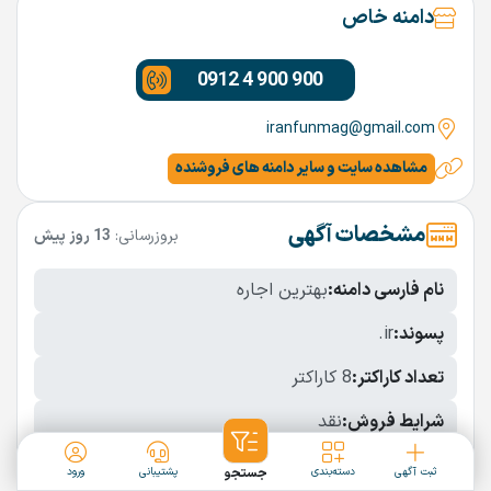
دامنه خاص
0912 4 900 900
iranfunmag@gmail.com
مشاهده سایت و سایر دامنه های فروشنده
مشخصات آگهی
بروزرسانی:
13 روز پیش
نام فارسی دامنه:
بهترین اجاره
پسوند:
.ir
تعداد کاراکتر:
8 کاراکتر
شرایط فروش:
نقد
نمایش بیشتر
ثبت آگهی
دسته‌بندی
جستجو
پشتیبانی
ورود