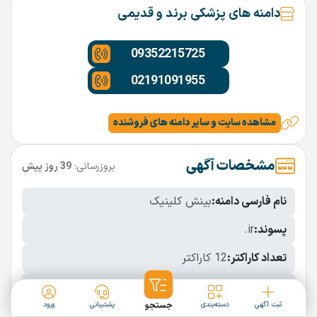
دامنه های پزشکی برند و قدیمی
09352215725
02191091955
مشاهده سایت و سایر دامنه های فروشنده
مشخصات آگهی
بروزرسانی:
39 روز پیش
نام فارسی دامنه:
بینش کلینیک
پسوند:
.ir
تعداد کاراکتر:
12 کاراکتر
شرایط فروش:
نقد
ثبت آگهی
دسته‌بندی
جستجو
پشتیبانی
ورود
نمایش بیشتر