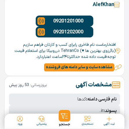
AlefKhan
09201201000
09201202000
افتخارماست نام فاخری رابرای کسب و کارتان فراهم سازیم
(باآرزوی بهترین ها ♥️) TehranCo درروبیکا برای استعلام قیمت
توجه:قیمت داده شده حداکثرتا۲۴ساعت اعتباردارد.
مشاهده سایت و سایر دامنه های فروشنده
مشخصات آگهی
بروزرسانی:
53 روز پیش
نام فارسی دامنه:
کدها
پسوند:
.ir
تعداد کاراکتر:
5 کاراکتر
ثبت آگهی
دسته‌بندی
جستجو
پشتیبانی
ورود