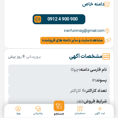
دامنه خاص
0912 4 900 900
iranfunmag@gmail.com
مشاهده سایت و سایر دامنه های فروشنده
مشخصات آگهی
بروزرسانی:
8 روز پیش
نام فارسی دامنه:
چوکا
پسوند:
.ir
تعداد کاراکتر:
6 کاراکتر
شرایط فروش:
نقد
نمایش بیشتر
ثبت آگهی
دسته‌بندی
جستجو
پشتیبانی
ورود