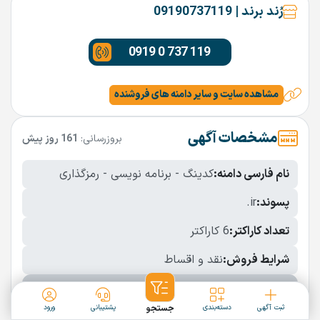
رُند برند | 09190737119
0919 0 737 119
مشاهده سایت و سایر دامنه های فروشنده
مشخصات آگهی
بروزرسانی:
161 روز پیش
نام فارسی دامنه:
کدینگ - برنامه نویسی - رمزگذاری
پسوند:
.ir
تعداد کاراکتر:
6 کاراکتر
شرایط فروش:
نقد و اقساط
نمایش بیشتر
ثبت آگهی
دسته‌بندی
جستجو
پشتیبانی
ورود