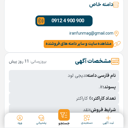
دامنه خاص
0912 4 900 900
iranfunmag@gmail.com
مشاهده سایت و سایر دامنه های فروشنده
مشخصات آگهی
بروزرسانی:
11 روز پیش
نام فارسی دامنه:
دیجی لود
پسوند:
.ir
تعداد کاراکتر:
6 کاراکتر
شرایط فروش:
نقد
نمایش بیشتر
ثبت آگهی
دسته‌بندی
جستجو
پشتیبانی
ورود