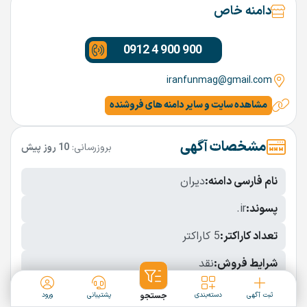
دامنه خاص
0912 4 900 900
iranfunmag@gmail.com
مشاهده سایت و سایر دامنه های فروشنده
مشخصات آگهی
بروزرسانی:
10 روز پیش
نام فارسی دامنه:
دیران
پسوند:
.ir
تعداد کاراکتر:
5 کاراکتر
شرایط فروش:
نقد
نمایش بیشتر
ثبت آگهی
دسته‌بندی
جستجو
پشتیبانی
ورود