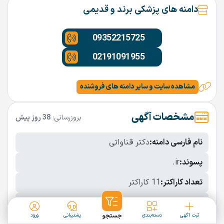
دامنه های پزشکی برند و قدیمی
09352215725
02191091955
مشاهده سایت و سایر دامنه های فروشنده
مشخصات آگهی
بروزرسانی:
38 روز پیش
نام فارسی دامنه:
دکتر قناواتی
پسوند:
.ir
تعداد کاراکتر:
11 کاراکتر
شرایط فروش:
نقد
ثبت آگهی
دسته‌بندی
جستجو
پشتیبانی
ورود
نمایش بیشتر