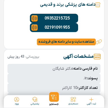
دامنه های پزشکی برند و قدیمی
09352215725
02191091955
مشاهده سایت و سایر دامنه های فروشنده
مشخصات آگهی
بروزرسانی:
43 روز پیش
نام فارسی دامنه:
دکتر شایگان
پسوند:
.ir
تعداد کاراکتر:
10 کاراکتر
شرایط فروش:
نقد
ثبت آگهی
دسته‌بندی
جستجو
پشتیبانی
ورود
نمایش بیشتر