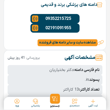
دامنه های پزشکی برند و قدیمی
09352215725
02191091955
مشاهده سایت و سایر دامنه های فروشنده
مشخصات آگهی
بروزرسانی:
41 روز پیش
نام فارسی دامنه:
دکتر بختیاریان
پسوند:
.ir
تعداد کاراکتر:
13 کاراکتر
شرایط فروش:
نقد
ثبت آگهی
دسته‌بندی
جستجو
پشتیبانی
ورود
نمایش بیشتر