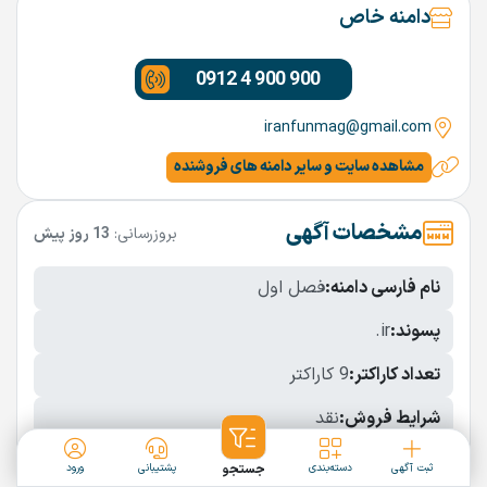
دامنه خاص
0912 4 900 900
iranfunmag@gmail.com
مشاهده سایت و سایر دامنه های فروشنده
مشخصات آگهی
بروزرسانی:
13 روز پیش
نام فارسی دامنه:
فصل اول
پسوند:
.ir
تعداد کاراکتر:
9 کاراکتر
شرایط فروش:
نقد
نمایش بیشتر
ثبت آگهی
دسته‌بندی
جستجو
پشتیبانی
ورود