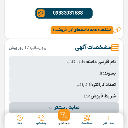
09333031688
مشاهده همه دامنه‌های این فروشنده
مشخصات آگهی
بروزرسانی:
17 روز پیش
نام فارسی دامنه:
فایل کلاب
پسوند:
.ir
تعداد کاراکتر:
8 کاراکتر
شرایط فروش:
نقد
نمایش بیشتر
دامنه‌های مشابه
ثبت آگهی
دسته‌بندی
جستجو
پشتیبانی
ورود