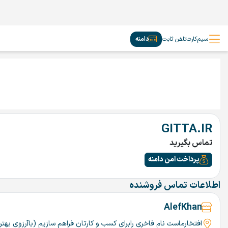
سیم‌کارت
تلفن ثابت
دامنه
GITTA.IR
تماس بگیرید
پرداخت امن دامنه
اطلاعات تماس فروشنده
AlefKhan
افتخارماست نام فاخری رابرای کسب و کارتان فراهم سازیم (باآرزوی بهترین ها ♥️) TehranCo درروبیکا برای استعلام قیمت توجه:قیمت داده شده حداکثرت