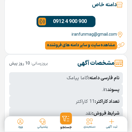
دامنه خاص
0912 4 900 900
iranfunmag@gmail.com
مشاهده سایت و سایر دامنه های فروشنده
مشخصات آگهی
بروزرسانی:
10 روز پیش
نام فارسی دامنه:
گاما پیامک
پسوند:
.ir
تعداد کاراکتر:
11 کاراکتر
شرایط فروش:
نقد
نمایش بیشتر
ثبت آگهی
دسته‌بندی
جستجو
پشتیبانی
ورود