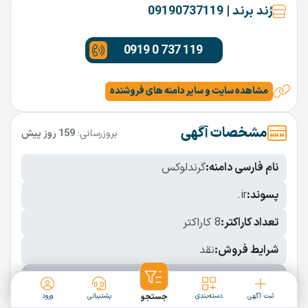
رُند برند | 09190737119
0919 0 737 119
مشاهده سایت و سایر دامنه های فروشنده
مشخصات آگهی
بروزرسانی:
159 روز پیش
نام فارسی دامنه:
گرندلوکس
پسوند:
.ir
تعداد کاراکتر:
8 کاراکتر
شرایط فروش:
نقد
نمایش بیشتر
ثبت آگهی
دسته‌بندی
جستجو
پشتیبانی
ورود