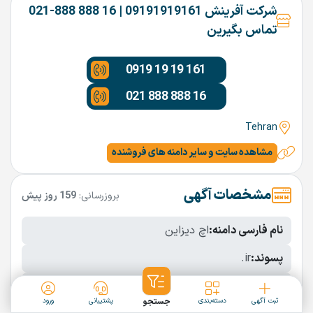
شرکت آفرینش 09191919161 | 16 888 888-021
تماس بگیرین
0919 19 19 161
021 888 888 16
Tehran
مشاهده سایت و سایر دامنه های فروشنده
مشخصات آگهی
بروزرسانی:
159 روز پیش
نام فارسی دامنه:
اچ دیزاین
پسوند:
.ir
تعداد کاراکتر:
7 کاراکتر
ثبت آگهی
دسته‌بندی
جستجو
پشتیبانی
ورود