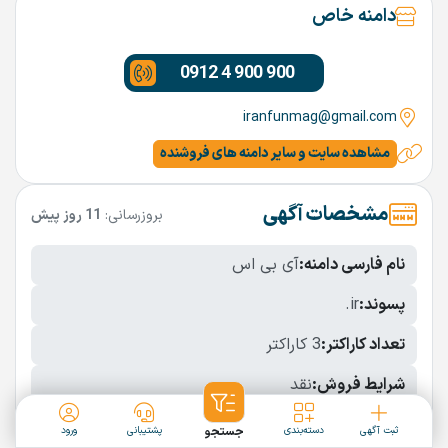
دامنه خاص
0912 4 900 900
iranfunmag@gmail.com
مشاهده سایت و سایر دامنه های فروشنده
مشخصات آگهی
بروزرسانی:
11 روز پیش
نام فارسی دامنه:
آی بی اس
پسوند:
.ir
تعداد کاراکتر:
3 کاراکتر
شرایط فروش:
نقد
نمایش بیشتر
ثبت آگهی
دسته‌بندی
جستجو
پشتیبانی
ورود