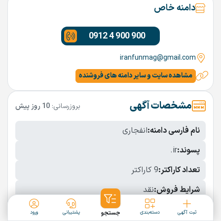
دامنه خاص
0912 4 900 900
iranfunmag@gmail.com
مشاهده سایت و سایر دامنه های فروشنده
مشخصات آگهی
بروزرسانی:
10 روز پیش
نام فارسی دامنه:
انفجاری
پسوند:
.ir
تعداد کاراکتر:
9 کاراکتر
شرایط فروش:
نقد
نمایش بیشتر
ثبت آگهی
دسته‌بندی
جستجو
پشتیبانی
ورود