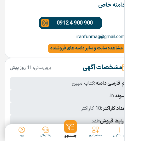
دامنه خاص
0912 4 900 900
iranfunmag@gmail.com
مشاهده سایت و سایر دامنه های فروشنده
مشخصات آگهی
بروزرسانی:
11 روز پیش
نام فارسی دامنه:
کتاب مبین
پسوند:
.ir
تعداد کاراکتر:
10 کاراکتر
شرایط فروش:
نقد
نمایش بیشتر
ثبت آگهی
دسته‌بندی
جستجو
پشتیبانی
ورود