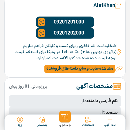
AlefKhan
09201201000
09201202000
افتخارماست نام فاخری رابرای کسب و کارتان فراهم سازیم
(باآرزوی بهترین ها ♥️) TehranCo درروبیکا برای استعلام قیمت
توجه:قیمت داده شده حداکثرتا۲۴ساعت اعتباردارد.
مشاهده سایت و سایر دامنه های فروشنده
مشخصات آگهی
بروزرسانی:
81 روز پیش
نام فارسی دامنه:
ماز
پسوند:
.ir
تعداد کاراکتر:
4 کاراکتر
ثبت آگهی
دسته‌بندی
جستجو
پشتیبانی
ورود