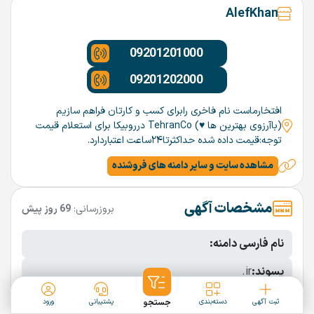
AlefKhan
09201201000
09201202000
افتخارماست نام فاخری رابرای کسب و کارتان فراهم سازیم
(باآرزوی بهترین ها ♥️) TehranCo درروبیکا برای استعلام قیمت
توجه:قیمت داده شده حداکثرتا۲۴ساعت اعتباردارد.
مشاهده سایت و سایر دامنه های فروشنده
مشخصات آگهی
بروزرسانی:
69 روز پیش
نام فارسی دامنه:
پسوند:
.ir
تعداد کاراکتر:
5 کاراکتر
ثبت آگهی
دسته‌بندی
جستجو
پشتیبانی
ورود