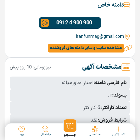
دامنه خاص
0912 4 900 900
iranfunmag@gmail.com
مشاهده سایت و سایر دامنه های فروشنده
مشخصات آگهی
بروزرسانی:
10 روز پیش
نام فارسی دامنه:
اخبار خاورمیانه
پسوند:
.ir
تعداد کاراکتر:
6 کاراکتر
شرایط فروش:
نقد
نمایش بیشتر
ثبت آگهی
دسته‌بندی
جستجو
پشتیبانی
ورود