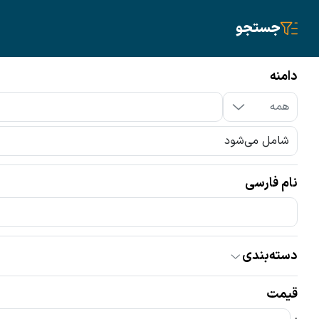
جستجو
سیم‌کارت
تلفن ثابت
دامنه
دامنه
نام فارسی
دامنه‌ها
ir
com
سایر پسوندها
همه
دسته‌بندی
همه
گران‌ترین
ارزان‌ترین
اقساطی
قیمت