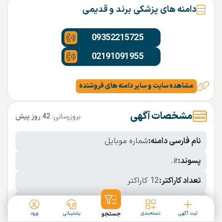
دامنه های پزشکی برند و قدیمی
09352215725
02191091955
مشاهده سایت و سایر دامنه های فروشنده
مشخصات آگهی
بروزرسانی:
42 روز پیش
نام فارسی دامنه:
شماره موبایل
پسوند:
.ir
تعداد کاراکتر:
12 کاراکتر
شرایط فروش:
نقد
ثبت آگهی
دسته‌بندی
جستجو
پشتیبانی
ورود
نمایش بیشتر