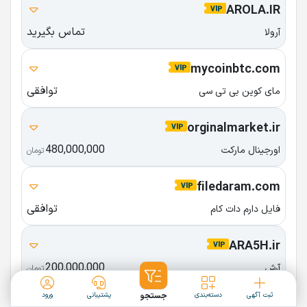
AROLA.IR
تماس بگیرید
آرولا
mycoinbtc.com
توافقی
مای کوین بی تی سی
orginalmarket.ir
480,000,000
اورجینال مارکت
تومان
filedaram.com
توافقی
فایل دارم دات کام
ARA5H.ir
200,000,000
آرش
تومان
ثبت آگهی
دسته‌بندی
جستجو
پشتیبانی
ورود
roman.ir